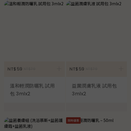
加入購物車
NT$59
NT$59
NT$79
NT$79
溫和輕潤防曬乳 試用
益菌潤膚乳液 試用包
包 3mlx2
3mlx2
限時優惠