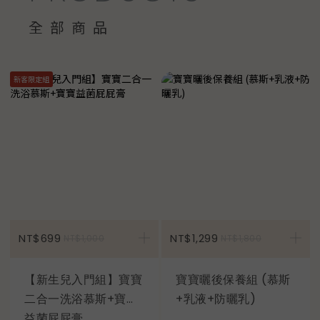
全部商品
新客限定組
加入購物車
NT$699
NT$1,299
NT$1,000
NT$1,800
【新生兒入門組】寶寶
寶寶曬後保養組 (慕斯
二合一洗浴慕斯+寶寶
+乳液+防曬乳)
益菌屁屁膏