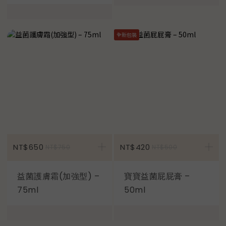
全新包裝
加入購物車
NT$650
NT$420
NT$750
NT$500
益菌護膚霜(加強型) –
寶寶益菌屁屁膏 –
75ml
50ml