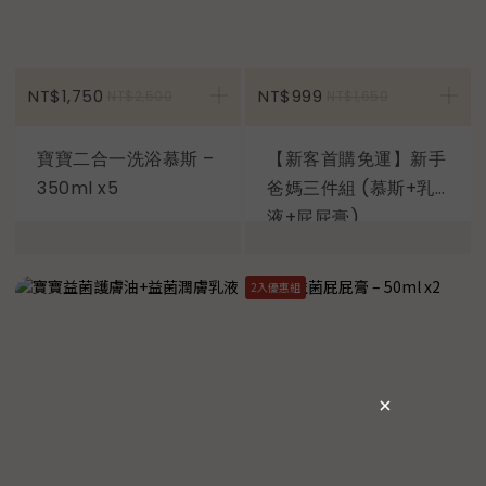
加入購物車
NT$1,750
NT$999
NT$2,500
NT$1,650
寶寶二合一洗浴慕斯 –
【新客首購免運】新手
350ml x5
爸媽三件組 (慕斯+乳
液+屁屁膏)
2入優惠組