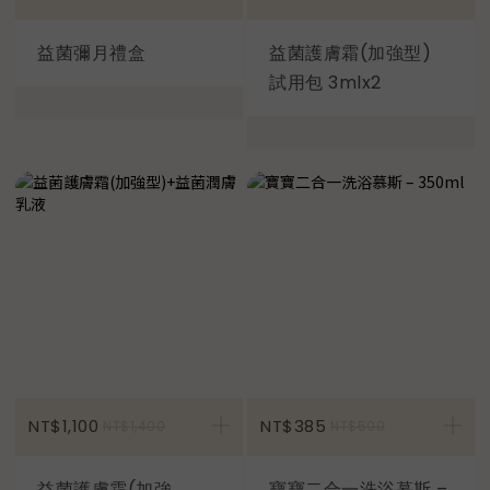
益菌彌月禮盒
益菌護膚霜(加強型)
試用包 3mlx2
加入購物車
NT$1,100
NT$385
NT$1,400
NT$500
益菌護膚霜(加強
寶寶二合一洗浴慕斯 –