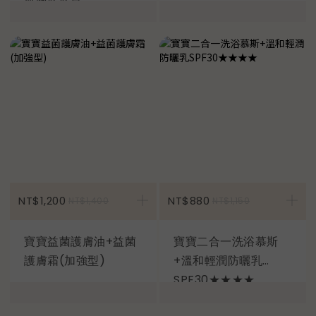
加入購物車
NT$1,200
NT$880
NT$1,400
NT$1,150
寶寶益菌護膚油+益菌
寶寶二合一洗浴慕斯
護膚霜(加強型)
+溫和輕潤防曬乳
SPF30★★★★