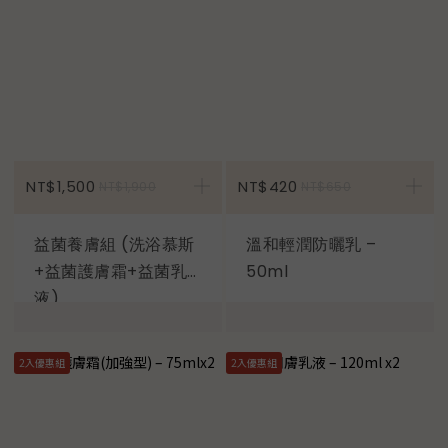
加入購物車
NT$1,500
NT$420
NT$1,900
NT$650
益菌養膚組 (洗浴慕斯
溫和輕潤防曬乳 –
+益菌護膚霜+益菌乳
50ml
液)
2入優惠組
2入優惠組