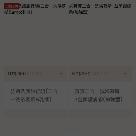
出遊必備
加入購物車
NT$300
NT$950
NT$550
NT$1,250
益菌洗護旅行組(二合
寶寶二合一洗浴慕斯
一洗浴慕斯&乳液)
+益菌護膚霜(加強型)