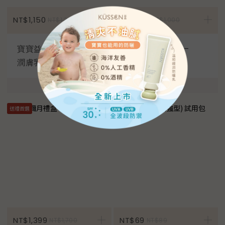
加入購物車
NT$1,150
NT$800
NT$1,300
NT$1,000
寶寶益菌護膚油+益菌
寶寶益菌屁屁膏 –
潤膚乳液
50ml x2
送禮首選
加入購物車
NT$1,399
NT$69
NT$1,700
NT$89