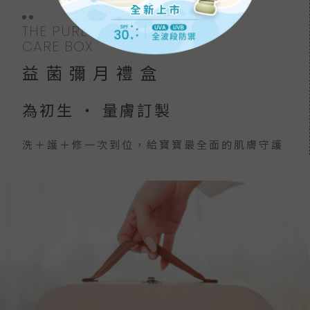
THE PURE
CARE BOX
益菌彌月禮盒
為初生 ・ 量膚訂製
洗＋護＋修一次到位，給寶寶最全面的肌膚守護