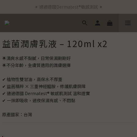
✦ 通過德國Dermatest®敏感測試 ✦
✦ 新客首筆訂單免運費 ✦
✦ 新客首筆訂單免運費 ✦
益菌潤膚乳液 – 120ml x2
🌟清爽水感不黏膩，日常保濕剛剛好
🌟不分年齡，全膚質適用的潤膚選擇
✔ 植物性雙甘油，高保水不厚重
✔ 益菌精粹 × 三重神經醯胺，修護肌膚屏障
✔ 通過德國 Dermatest® 敏感肌測試 溫和證實
✔ 一抹即吸收，過夜保濕有感、不悶黏
原產國家：台灣