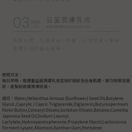
使用方法：
每日早晚，取適量益菌潤膚乳液塗抹於臉部及全身肌膚，推勻按摩至吸
收，能幫助皮膚潤澤保濕。
成分：Water,Helianthus Annuus (Sunflower) Seed Oil,Butylene
Glycol ,Caprylic / Capric Triglyceride,Diglycerin,Butyrospermum
Parkii Butter,Cetearyl Olivate,Sorbitan Olivate,Betaine,Camellia
Japonica Seed Oil,Sodium Lauroyl
Lactylate,Hydroxyacetophenone,Propylene Glycol,Lactococcus
Ferment Lysate,Allantoin,Xanthan Gum,Pentylene