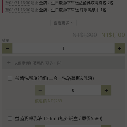
至
08/31 16:00
截止
全店，生日慶🎂下單送益菌乳液隨身包 2包
至
08/31 16:00
截止
全店，生日慶🎂下單送 純淨濕紙巾 1包
查看更多
NT$1,300
NT$1,100
數量
以優惠價加購商品
(最多 1 件)
益菌洗護旅行組(二合一洗浴慕斯&乳液)
優惠價 NT$289
益菌潤膚乳液 120ml (無外紙盒 / 原價$580)