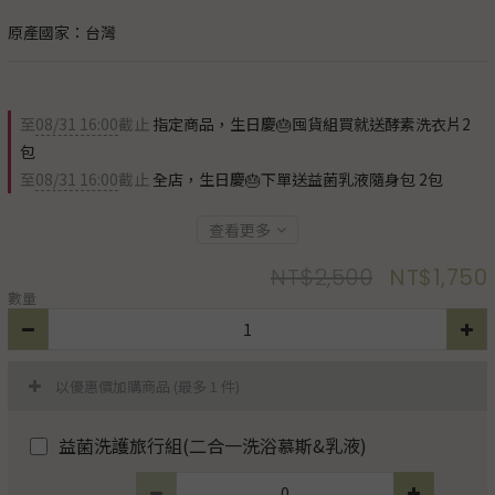
原產國家：台灣
至
08/31 16:00
截止
指定商品，生日慶🎂囤貨組買就送酵素洗衣片2
包
至
08/31 16:00
截止
全店，生日慶🎂下單送益菌乳液隨身包 2包
查看更多
NT$2,500
NT$1,750
數量
以優惠價加購商品
(最多 1 件)
益菌洗護旅行組(二合一洗浴慕斯&乳液)