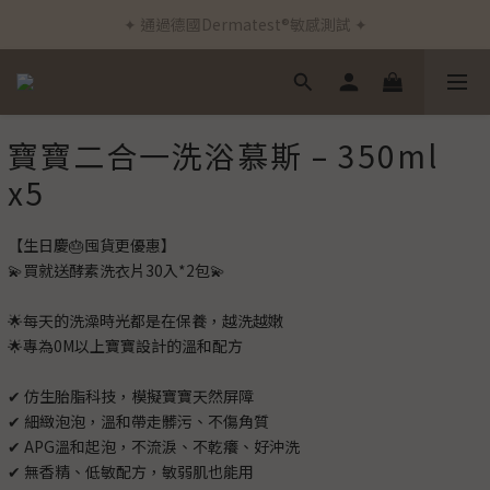
✦ 通過德國Dermatest®敏感測試 ✦
✦ 新客首筆訂單免運費 ✦
✦ 新客首筆訂單免運費 ✦
寶寶二合一洗浴慕斯 – 350ml
x5
【生日慶🎂囤貨更優惠】
💫買就送酵素洗衣片30入*2包💫
🌟每天的洗澡時光都是在保養，越洗越嫩
🌟專為0M以上寶寶設計的溫和配方
✔ 仿生胎脂科技，模擬寶寶天然屏障
✔ 細緻泡泡，溫和帶走髒污、不傷角質
✔ APG溫和起泡，不流淚、不乾癢、好沖洗
✔ 無香精、低敏配方，敏弱肌也能用