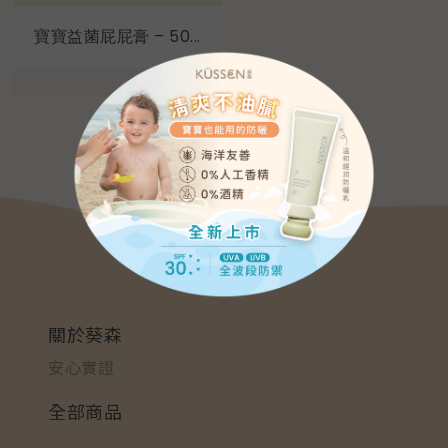
寶寶益菌屁屁膏 – 50...
關於葵森
安心實證
全部商品