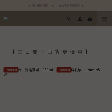
✦ 通過德國Dermatest®敏感測試 ✦
✦ 新客首筆訂單免運費 ✦
✦ 新客首筆訂單免運費 ✦
【生日慶．囤貨更優惠】
一組就免運
一組就免運