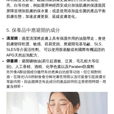
亮、白等功效，例如選擇神經西安成分加強肌膚的保護脂質
屏障並增加肌膚的保水量；或是使用添加益生菌的產品平衡
肌膚生態，加速皮膚更新、延緩皮膚老化。
5. 保養品中應避開的成分
清潔類
：過度清潔將皮膚上具有保護作用的油脂帶走，會使
肌膚變得乾澀、敏感、容易受損。應避開皂基皂鹼、SLS、
SLES等介面活性劑。 可以使用胺基酸或有國際有機認證的
APG天然起泡配方。
保養類
：避開礦物油(易引起過敏、泛黃、毛孔粗大等症
狀)、人工香精、酒精、化學色素以及Paraben防腐劑
另外像A醇這個成分雖然有抗老美白抗痘等功效，但它相對刺
激，在陽光UVA照射後會分解光毒性物質以及可能會引起皮膚炎
等副作用，因此選擇含有此成分的產品因特別注意使用時間、用
量及頻率。