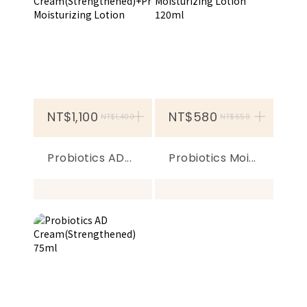
NT$1,100
加入購物車
NT$580
加
NT$1,400
NT$650
Probiotics AD...
Probiotics Moi...