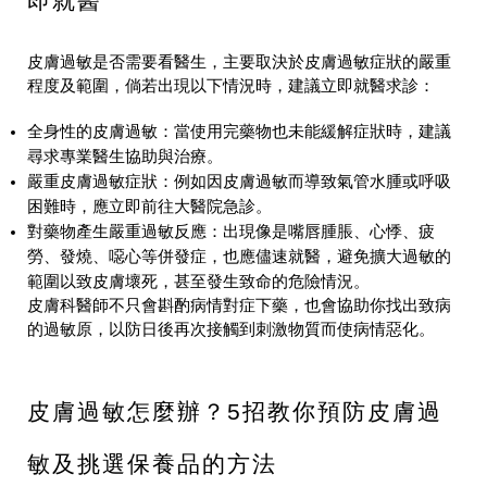
即就醫
皮膚過敏是否需要看醫生，主要取決於皮膚過敏症狀的嚴重
程度及範圍，倘若出現以下情況時，建議立即就醫求診：
全身性的皮膚過敏：當使用完藥物也未能緩解症狀時，建議
尋求專業醫生協助與治療。
嚴重皮膚過敏症狀：例如因皮膚過敏而導致氣管水腫或呼吸
困難時，應立即前往大醫院急診。
對藥物產生嚴重過敏反應：出現像是嘴唇腫脹、心悸、疲
勞、發燒、噁心等併發症，也應儘速就醫，避免擴大過敏的
範圍以致皮膚壞死，甚至發生致命的危險情況。
皮膚科醫師不只會斟酌病情對症下藥，也會協助你找出致病
的過敏原，以防日後再次接觸到刺激物質而使病情惡化。
皮膚過敏怎麼辦？5招教你預防皮膚過
敏及挑選保養品的方法