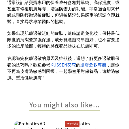
通常設計給寶寶專用的保養成分會相對單純、高保濕度，或
甚至有修復肌膚屏障、增強防禦力的功能。非常適合用來舒
緩或預防輕微過敏症狀，但過敏情況如果嚴重的話請立即就
醫，直接尋求專業醫師的協助。
如果出現肌膚過敏泛紅的症狀，這時請避免化妝，保持最低
限度的清潔並加強保濕，成分挑選越簡單越好，也不需要過
多的按摩臉部，輕輕的將保養品塗抹在肌膚即可。
在認識完皮膚過敏的原因及症狀後，還想了解更多過敏肌保
KÜSSEN葵森
肌膚急救專欄
養的技巧嗎？歡迎參考
的
，讓你
不再為皮膚過敏感到困擾，一起學會用對保養品，遠離過敏
肌、重拾健康肌膚！
You might also like...
全新包裝