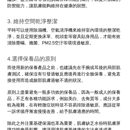
防禦能力，讓肌膚能夠維持在健康的狀態。
3. 維持空間乾淨整潔
平時可以使用除濕機、空氣清淨機來維持室內環境的整潔乾
淨，並且定期更換床單、枕頭套等寢具貼身用品，才能有效
清除塵蟎、黴菌、PM2.5空汙等環境過敏原。
4.選擇保養品的原則
而使用新的保養產品之前，也建議先在手腕或耳後的局部肌
膚測試，確保沒有引發過敏反應後再進行全臉保養，避免直
接使用而造成臉部肌膚過敏不適的狀況。
原則上盡量避免一瓶多功效的保養品，因為一般成人的保養
品，不乏有各種功能訴求，例如美白、去角質等，成分大多
較為複雜，在有輕微症狀時並不容易排除過敏原。應該從單
一訴求循序漸進慢慢改善，給予肌膚適應的時間。
除此之外注重基礎保濕也革為重要，肌膚缺乏水份時肌膚屏
障功能會受影響。建議用讓肌膚更健康的方法來達成透、