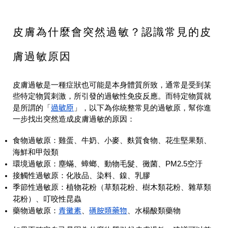
皮膚為什麼會突然過敏？認識常見的皮
膚過敏原因
皮膚過敏是一種症狀也可能是本身體質所致，通常是受到某
些特定物質刺激，所引發的過敏性免疫反應。而特定物質就
過敏原
是所謂的「
」，以下為你統整常見的過敏原，幫你進
一步找出突然造成皮膚過敏的原因：
食物過敏原：雞蛋、牛奶、小麥、麩質食物、花生堅果類、
海鮮和甲殼類
環境過敏原：塵蟎、蟑螂、動物毛髮、黴菌、PM2.5空汙
接觸性過敏原：化妝品、染料、鎳、乳膠
季節性過敏原：植物花粉（草類花粉、樹木類花粉、雜草類
花粉）、叮咬性昆蟲
青黴素
磺胺類藥物
藥物過敏原：
、
、水楊酸類藥物