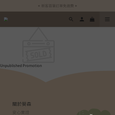
✦ 新客首筆訂單免運費 ✦
✦ 新客首筆訂單免運費 ✦
✦ 加入會員下單立即折$50 ✦
✦ 通過德國Dermatest®敏感測試 ✦
✦ 新客首筆訂單免運費 ✦
Unpublished Promotion
關於葵森
安心實證