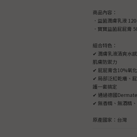
商品內容：
．益菌潤膚乳液 120
．寶寶益菌屁屁膏 50
組合特色：
✔ 潤膚乳液清爽水
肌膚防禦力
✔ 屁屁膏含10%
✔ 局部泛紅乾癢、
護一套搞定
✔ 通過德國Derma
✔ 無香精、無酒精、
原產國家：台灣