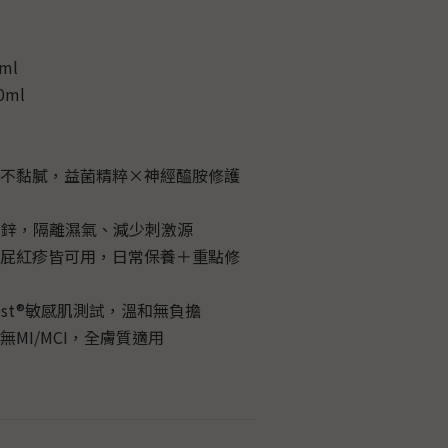
ml
ml
感不黏膩，益菌精粹×神經醯胺修護
氧化鋅，隔離濕氣、減少刺激源
屁屁紅疹皆可用，日常保養＋重點修
test®敏感肌測試，溫和無負擔
無MI/MCI，全膚質適用