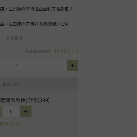
店，生日慶🎂下單送益菌乳液隨身包 2
店，生日慶🎂下單送 純淨濕紙巾 1包
查看更多
NT$1,150
NT$870
品
(最多 1 件)
菌寶啾啾鈴(原價$399)
 NT$259