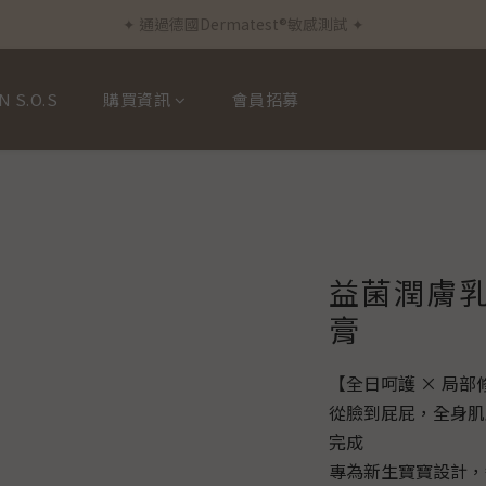
✦ 通過德國Dermatest®敏感測試 ✦
✦ 新客首筆訂單免運費 ✦
✦ 新客首筆訂單免運費 ✦
N S.O.S
購買資訊
會員招募
益菌潤膚乳
膏
【全日呵護 × 局
從臉到屁屁，全身肌
完成
專為新生寶寶設計，