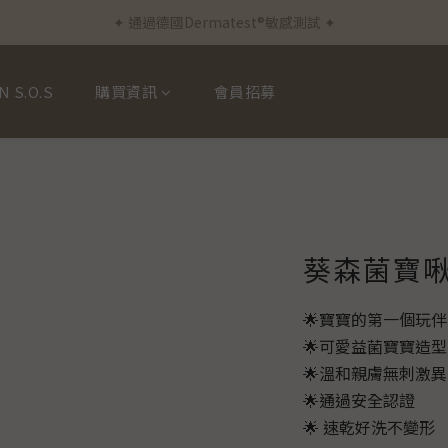
✦ 通過德國Dermatest®敏感測試 ✦
✦ 新客首筆訂單免運費 ✦
✦ 新客首筆訂單免運費 ✦
N S.O.S
購買資訊
會員招募
葵森菌寶
🌟寶寶的第一個玩伴
🌟可愛益菌寶寶造型
🌟溫和親膚無刺激
🌟通過安全認證
🌟 速乾好洗不變形