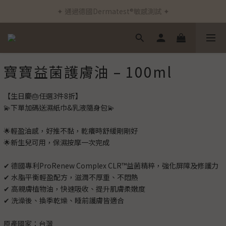
✦ 通過德國Dermatest®敏感測試 ✦
✦ 新客首筆訂單免運費 ✦
✦ 新客首筆訂單免運費 ✦
寶寶益菌護膚油 – 100ml
【生日慶🎂任選3件8折】
💫下單加碼送濕紙巾&乳液隨身包💫
🌟輕盈油感，好推不黏，乾癢時舒緩剛剛好
🌟新生兒可用，保濕按摩一次完成
✔ 德國專利ProRenew Complex CLR™益菌精粹，強化屏障及修護力
✔ 水脂平衡輕盈配方，滋潤不厚重、不悶熱
✔ 高親膚植物油，快速吸收、提升肌膚柔嫩度
✔ 洗澡後、換季乾燥、睡前護膚皆適合
原產國家：台灣