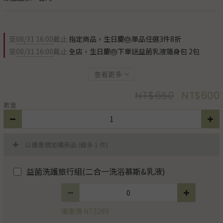
至
08/31 16:00
截止
指定商品，生日慶🎂單品任選3件8折
至
08/31 16:00
截止
全店，生日慶🎂下單送益菌乳液隨身包 2包
查看更多
NT$650
NT$600
數量
以優惠價加購商品
(最多 1 件)
益菌洗護旅行組(二合一洗浴慕斯&乳液)
優惠價 NT$289