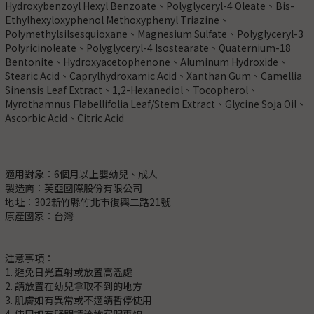
Hydroxybenzoyl Hexyl Benzoate、Polyglyceryl-4 Oleate、Bis-
Ethylhexyloxyphenol Methoxyphenyl Triazine、
Polymethylsilsesquioxane、Magnesium Sulfate、Polyglyceryl-3
Polyricinoleate、Polyglyceryl-4 Isostearate、Quaternium-18
Bentonite、Hydroxyacetophenone、Aluminum Hydroxide、
Stearic Acid、Caprylhydroxamic Acid、Xanthan Gum、Camellia
Sinensis Leaf Extract、1,2-Hexanediol、Tocopherol、
Myrothamnus Flabellifolia Leaf/Stem Extract、Glycine Soja Oil、
Ascorbic Acid、Citric Acid
適用對象：6個月以上嬰幼兒、成人
製造商：芙亞國際股份有限公司
地址：302新竹縣竹北市復興二路21號
原產國家：台灣
注意事項：
1. 避免日光直射或放置高溫處
2. 請放置在幼兒拿取不到的地方
3. 肌膚如有異常或不適請暫停使用