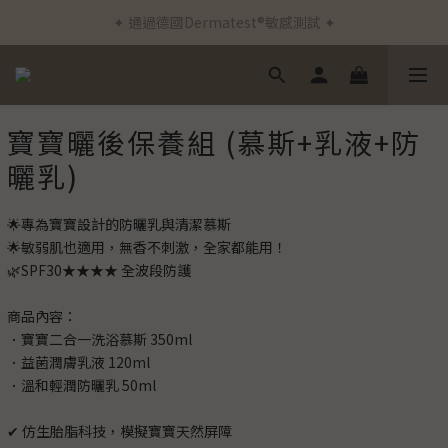
✦ 通過德國Dermatest®敏感測試 ✦
✦ 新客首筆訂單免運費 ✦
✦ 新客首筆訂單免運費 ✦
寶寶曬後保養組 (慕斯+乳液+防
曬乳)
🌟專為寶寶設計的防曬乳與清潔慕斯
🌟敏弱肌也適用，無香不刺激，全家都能用！
🌿SPF30★★★★ 全波段防護
商品內容：
．寶寶二合一洗浴慕斯 350ml
．益菌潤膚乳液 120ml
．溫和輕潤防曬乳 50ml
✔ 仿生胎脂科技，模擬寶寶天然屏障