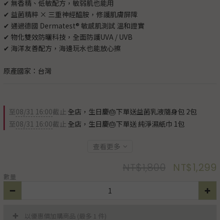
✔ 無香精、低敏配方，敏弱肌也能用
✔ 益菌精粹 × 三重神經醯胺，修護肌膚屏障
✔ 通過德國 Dermatest® 敏感肌測試 溫和證實
✔ 物化雙效防曬科技，全面防護UVA / UVB
✔ 海洋友善配方，海邊玩水也能放心擦
原產國家：台灣
至
08/31 16:00
截止
全店，生日慶🎂下單送益菌乳液隨身包 2包
至
08/31 16:00
截止
全店，生日慶🎂下單送 純淨濕紙巾 1包
查看更多
NT$1,800
NT$1,299
數量
以優惠價加購商品
(最多 1 件)