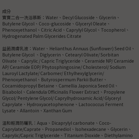
成分
寶寶二合一洗浴慕斯：Water、Decyl Glucoside、Glycerin、
Butylene Glycol、Coco-glucoside、Glyceryl Oleate、
Phenoxyethanol、Citric Acid、Caprylyl Glycol、Tocopherol、
Hydrogenated Palm Glycerides Citrate
益菌潤膚乳液：Water、Helianthus Annuus (Sunflower) Seed Oil、
Butylene Glycol 、Diglycerin、Cetearyl Olivate/ Sorbitan
Olivate、Caprylic / Capric Triglyceride、Ceramide NP/ Ceramide
AP/ Ceramide EOP/ Phytosphingosine/ Cholesterol/ Sodium
Lauroyl Lactylate/ Carbomer/ Ethylhexylglycerin/
Phenoxyethanol、Butyrospermum Parkii Butter、
Cocamidopropyl Betaine、Camellia Japonica Seed Oil、
Bisabolol、Calendula Officinalis Flower Extract、Propylene
Glycol/ Pentylene Glycol/ Caprylhydroxamic Acid/ Glyceryl
Caprylate、Hydroxyacetophenone、Lactococcus Ferment
Lysate、Allantoin、Xanthan Gum
溫和輕潤防曬乳：Aqua、Dicaprylyl carbonate、Coco-
Caprylate/Caprate、Propanediol、Isohexadecane、Glycerin、
Caprylic/Capric Triglyceride、Titanium Dioxide、Diethylamino