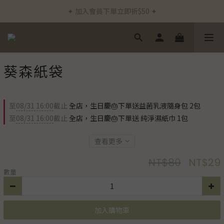
✦ 加入會員下單立即折$50 ✦
✦ 新客首筆訂單免運費 ✦
✦ 通過德國Dermatest®敏感測試 ✦
✦ 新客首筆訂單免運費 ✦
葵森紙袋
至
08/31 16:00
截止
全店，生日慶🎂下單送益菌乳液隨身包 2包
至
08/31 16:00
截止
全店，生日慶🎂下單送 純淨濕紙巾 1包
查看更多
NT$80
NT$29
數量
加入購物車