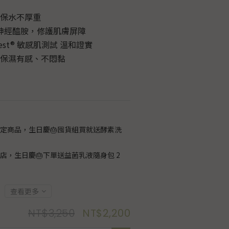
高保水不厚重
重神經醯胺，修護肌膚屏障
test® 敏感肌測試 溫和證實
夜保濕有感、不悶黏
定商品，生日慶🎂囤貨組買就送酵素洗
店，生日慶🎂下單送益菌乳液隨身包 2
查看更多
NT$3,250
NT$2,200