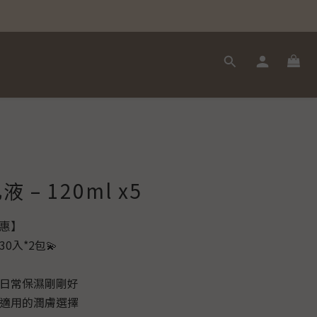
– 120ml x5
優惠】
0入*2包💫
，日常保濕剛剛好
質適用的潤膚選擇