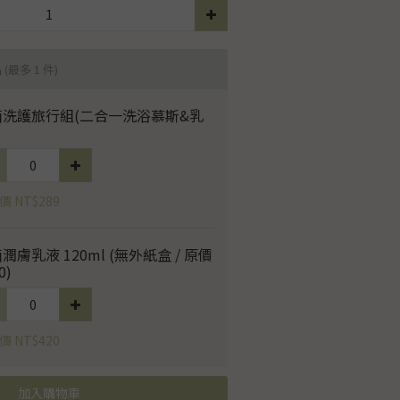
品
(最多 1 件)
菌洗護旅行組(二合一洗浴慕斯&乳
 NT$289
潤膚乳液 120ml (無外紙盒 / 原價
0)
 NT$420
加入購物車