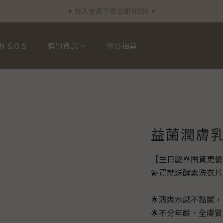
✦ 加入會員下單立即折$50 ✦
✦ 新客首筆訂單免運費 ✦
✦ 通過德國Dermatest®敏感測試 ✦
N S.O.S
購買資訊
會員招募
✦ 新客首筆訂單免運費 ✦
益菌潤膚乳液 
【生日慶🎂囤貨更
💫買就送酵素洗衣片3
🌟清爽水感不黏膩
🌟不分年齡，全膚