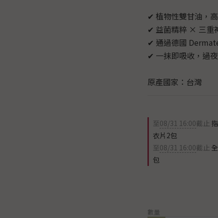
✔ 植物性雙甘油，
✔ 益菌精粹 × 三
✔ 通過德國 Derma
✔ 一抹即吸收，過
原產國家：台灣
至
08/31 16:00
截止
指
衣片2包
至
08/31 16:00
截止
全
包
數量