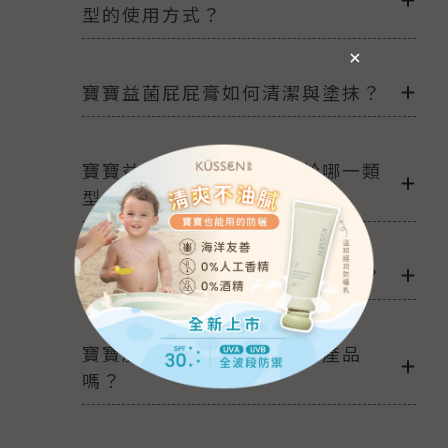
型的使用方式？
寶寶益菌屁屁膏如何清潔與塗抹？
寶寶益菌護膚油的質地屬於哪一類
型？
葵森產品裡面加了幾種神經醯胺？
寶寶肌膚泛紅起疹可以使用產品
嗎？