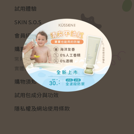
試用體驗
SKIN S.O.S
會員招募
購買資訊
常見問題
實體據點
購物須知
試用包成分與功效
隱私權及網站使用條款