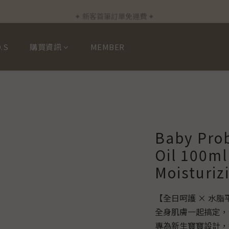
✦ 新客首筆訂單免運費 ✦
✦ 新客首筆訂單免運費 ✦
✦ 加入會員下單立即折$50 ✦
.S
購買資訊
MEMBER
✦ 通過德國Dermatest®敏感測試 ✦
✦ 新客首筆訂單免運費 ✦
Baby Prob
Oil 100ml
Moisturiz
【全日呵護 × 水
全身肌膚一起搞定，
專為新生寶寶設計，