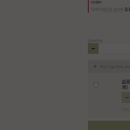
order
Until
08/31 16:00
生日
Quantity
Buy Together an
益
液)
SAL