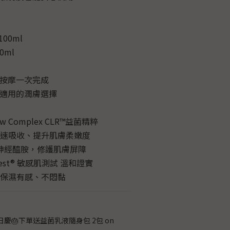
00ml
0ml
濕按摩一次完成
質適用的潤膚選擇
w Complex CLR™益菌精粹
快速吸收、提升肌膚柔嫩度
重神經醯胺，修護肌膚屏障
test® 敏感肌測試 溫和證實
夜保濕有感、不悶黏
日慶🎂下單送益菌乳液隨身包 2包 on