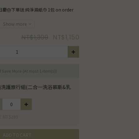
慶🎂下單送 純淨濕紙巾 1包 on order
Show more
NT$1,300
NT$1,150
d Save More
(At most 1 item(s))
菌洗護旅行組(二合一洗浴慕斯&乳
E NT$289
ADD TO CART