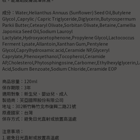
成分：Water,Helianthus Annuus (Sunflower) Seed Oil,Butylene
Glycol ,Caprylic / Capric Triglyceride,Diglycerin,Butyrospermum
Parkii Butter,Cetearyl Olivate,Sorbitan Olivate,Betaine,Camellia
Japonica Seed Oil,Sodium Lauroyl
Lactylate,Hydroxyacetophenone,Propylene Glycol,Lactococcus
Ferment Lysate,Allantoin,Xanthan Gum,Pentylene
Glycol,Caprylhydroxamic acid,Ceramide NP,Glyceryl
Caprylate,Phenoxyethanol,Tocopherol,Ceramide
AP,Cholesterol,Phytosphingosine,Carbomer,Ethylhexylglycerin,L
Acid,Sodium Benzoate,Sodium Chloride,Ceramide EOP
商品容量：120ml
保存期限：3年
適用對象：新生兒、嬰幼兒、成人
製造商：芙亞國際股份有限公司
地址：302新竹縣竹北市復興二路21號
原產國家：台灣
保存方式：避免日光直射或放置高溫處
注意事項：
1. 避免日光直射或放置高溫處