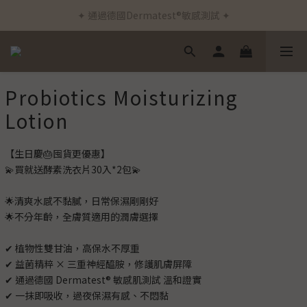
✦ 通過德國Dermatest®敏感測試 ✦
✦ 新客首筆訂單免運費 ✦
✦ 新客首筆訂單免運費 ✦
Probiotics Moisturizing
Lotion
【生日慶🎂囤貨更優惠】
💫買就送酵素洗衣片30入*2包💫
🌟清爽水感不黏膩，日常保濕剛剛好
🌟不分年齡，全膚質適用的潤膚選擇
✔ 植物性雙甘油，高保水不厚重
✔ 益菌精粹 × 三重神經醯胺，修護肌膚屏障
✔ 通過德國 Dermatest® 敏感肌測試 溫和證實
✔ 一抹即吸收，過夜保濕有感、不悶黏