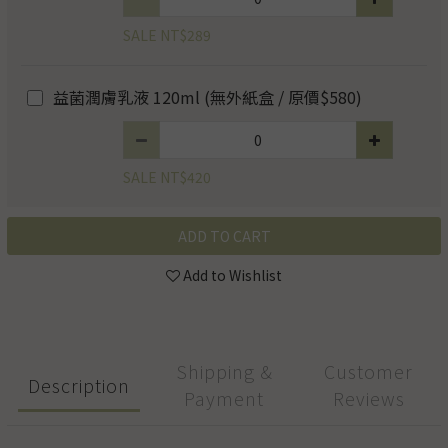
SALE NT$289
益菌潤膚乳液 120ml (無外紙盒 / 原價$580)
SALE NT$420
ADD TO CART
Add to Wishlist
Shipping &
Customer
Description
Payment
Reviews