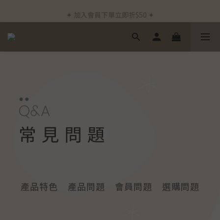
✦ 新客首筆訂單免運費 ✦
✦ 加入會員下單立即折$50 ✦
✦ 通過德國Dermatest®敏感測試 ✦
✦ 新客首筆訂單免運費 ✦
產品特色
產品問題
會員問題
選購問題