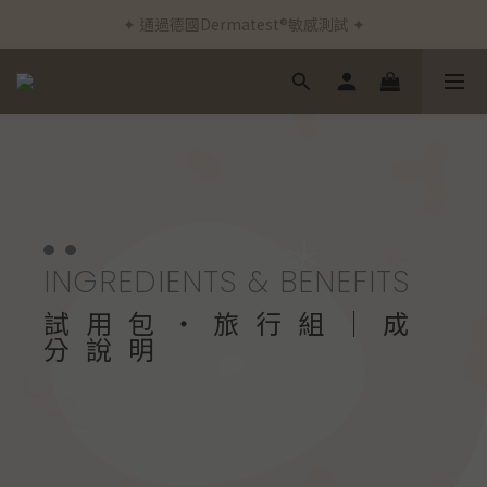
✦ 通過德國Dermatest®敏感測試 ✦
✦ 新客首筆訂單免運費 ✦
✦ 新客首筆訂單免運費 ✦
INGREDIENTS & BENEFITS
試用包・旅行組｜成
分說明