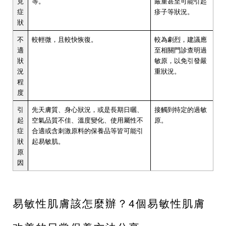
見
等。
嚴重甚至可能引起
症
疹子等狀況。
狀
不
較輕微，且較快恢復。
較為劇烈，建議應
適
至相關門診查明過
狀
敏原，以免引發嚴
況
重狀況。
程
度
引
先天膚質、身心狀況，或是長期日曬、
接觸到特定的過敏
起
空氣品質不佳、溫度變化、使用屬性不
原。
症
合適或含刺激原料的保養品等皆可能引
狀
起易敏肌。
原
因
易敏性肌膚該怎麼辦？4個易敏性肌膚