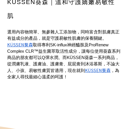
KÜSSEN葵森｜溫和守護嬌嫩易敏性
肌
選用內容物簡單、無參雜人工添加物，同時富含對肌膚真正
有益成分的產品，就是守護易敏性肌膚的保養關鍵。
KÜSSEN葵森
取得專利SK-influx神經醯胺及ProRenew
Complex CLR™益生菌萃取活性成分，讓每位使用葵森系列
商品的朋友都可以Q彈水潤。而KÜSSEN葵森一系列商品，
從潤膚乳液、護膚油、護膚膏、屁屁膏到沐浴慕斯，不論大
KÜSSEN葵森
人、小孩、易敏性膚質皆適用，現在就到
，為
全家人尋找最細心溫柔的呵護！