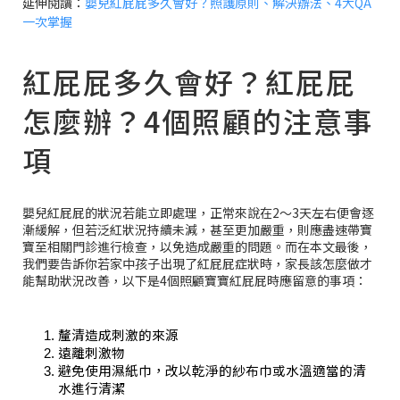
延伸閱讀：
嬰兒紅屁屁多久會好？照護原則、解決辦法、4大QA
一次掌握
紅屁屁多久會好？紅屁屁
怎麼辦？4個照顧的注意事
項
嬰兒紅屁屁的狀況若能立即處理，正常來說在2～3天左右便會逐
漸緩解，但若泛紅狀況持續未減，甚至更加嚴重，則應盡速帶寶
寶至相關門診進行檢查，以免造成嚴重的問題。而在本文最後，
我們要告訴你若家中孩子出現了紅屁屁症狀時，家長該怎麼做才
能幫助狀況改善，以下是4個照顧寶寶紅屁屁時應留意的事項：
釐清造成刺激的來源
遠離刺激物
避免使用濕紙巾，改以乾淨的紗布巾或水溫適當的清
水進行清潔