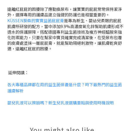
遠離紅屁屁的困擾除了應勤換尿布，讓寶寶的屁屁常常保持潔淨
外，選擇專用的護膚品建立強健的防護也是相當重要的。
KÜSSEN
葵森的寶寶益菌屁屁膏
是專為新生、嬰幼兒柔嫩的屁屁
肌膚所研發的配方，當中添加9.9%高濃度氧化鋅幫助肌膚形成不
透水的保護屏障，搭配德國專利益生菌技術及複方神經醯胺來強
化防禦能力，只要在幫家中寶貝確實完成清潔後，在受尿布包覆
的皮膚處塗抹一層屁屁膏，就能幫助隔絕刺激物，讓肌膚乾爽舒
適，遠離紅屁屁的困擾。
延伸閱讀：
各大專櫃品牌都在用的益生菌保養是什麼？時下最熱門的益生菌
護膚解析
嬰兒乳液可以擦臉嗎？新生兒乳液選購要點與使用時機說明
You might also like...