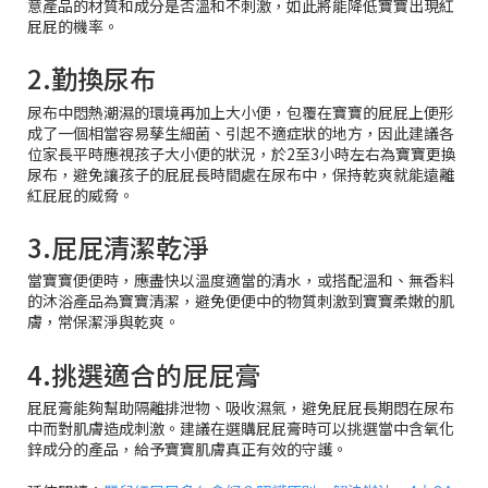
意產品的材質和成分是否溫和不刺激，如此將能降低寶寶出現紅
屁屁的機率。
2.勤換尿布
尿布中悶熱潮濕的環境再加上大小便，包覆在寶寶的屁屁上便形
成了一個相當容易孳生細菌、引起不適症狀的地方，因此建議各
位家長平時應視孩子大小便的狀況，於2至3小時左右為寶寶更換
尿布，避免讓孩子的屁屁長時間處在尿布中，保持乾爽就能遠離
紅屁屁的威脅。
3.屁屁清潔乾淨
當寶寶便便時，應盡快以溫度適當的清水，或搭配溫和、無香料
的沐浴產品為寶寶清潔，避免便便中的物質刺激到寶寶柔嫩的肌
膚，常保潔淨與乾爽。
4.挑選適合的屁屁膏
屁屁膏能夠幫助隔離排泄物、吸收濕氣，避免屁屁長期悶在尿布
中而對肌膚造成刺激。建議在選購屁屁膏時可以挑選當中含氧化
鋅成分的產品，給予寶寶肌膚真正有效的守護。