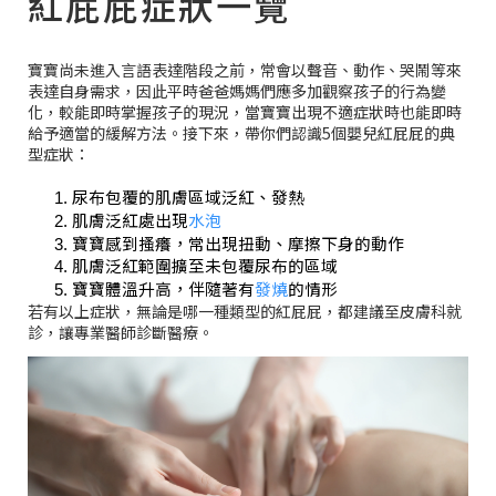
紅屁屁症狀一覽
寶寶尚未進入言語表達階段之前，常會以聲音、動作、哭鬧等來
表達自身需求，因此平時爸爸媽媽們應多加觀察孩子的行為變
化，較能即時掌握孩子的現況，當寶寶出現不適症狀時也能即時
給予適當的緩解方法。接下來，帶你們認識5個嬰兒紅屁屁的典
型症狀：
尿布包覆的肌膚區域泛紅、發熱
肌膚泛紅處出現
水泡
寶寶感到搔癢，常出現扭動、摩擦下身的動作
肌膚泛紅範圍擴至未包覆尿布的區域
寶寶體溫升高，伴隨著有
發燒
的情形
若有以上症狀，無論是哪一種類型的紅屁屁，都建議至皮膚科就
診，讓專業醫師診斷醫療。