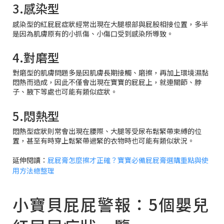
3.感染型
感染型的紅屁屁症狀經常出現在大腿根部與屁股相接位置，多半
是因為肌膚原有的小抓傷、小傷口受到感染所導致。
4.對磨型
對磨型的肌膚問題多是因肌膚長期接觸、磨擦，再加上環境濕黏
悶熱而造成，因此不僅會出現在寶寶的屁屁上，就連關節、脖
子、腋下等處也可能有類似症狀。
5.悶熱型
悶熱型症狀則常會出現在腰際、大腿等受尿布鬆緊帶束縛的位
置，甚至有時穿上鬆緊帶過緊的衣物時也可能有類似狀況。
延伸閱讀：
屁屁膏怎麼擦才正確？寶寶必備屁屁膏選購重點與使
用方法總整理
小寶貝屁屁警報：5個嬰兒