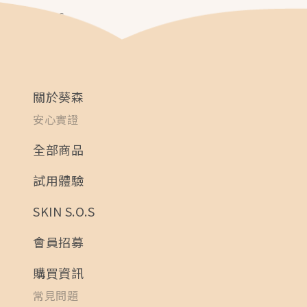
整屏障的新生兒來說，胎脂就像一層天然的保護膜。然而，寶
2025-12-16
寶出生後，隨著日常清潔與環境接觸，這層天然防護會逐漸消
失。少了胎脂，脆弱的嬰幼兒肌膚該如何維持穩定？
正因如此，皮膚科學領域開始深入研究胎脂的結構與功能，進
而發展出能延續其保護
關於葵森
安心實證
全部商品
試用體驗
SKIN S.O.S
會員招募
購買資訊
常見問題