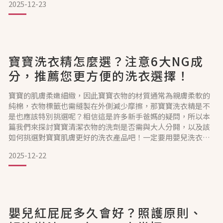
2025-12-23
保養做起，讓寶寶的皮膚過渡期舒服自在。新生兒脫皮怎麼
辦？這6種寶寶皮膚狀況會自行消失寶寶出生後皮膚看起來很
好，但幾個星期或幾個月後發現寶寶有脫皮、新生兒皮屑或是
長斑的狀況讓爸
寶寶洗衣精怎麼選？注意6大NG成
分，推薦您更方便的洗衣選擇！
寶寶的肌膚柔嫩細緻，因此寶寶衣物的材質通常為親膚柔軟的
純棉，衣物標籤也需縫製在外側減少摩擦，那寶寶洗衣精是不
是也應該特別挑選呢？相信這是許多新手爸媽的疑問，所以本
篇我們來探討寶寶清潔衣物的洗劑是否需與大人分開，以及該
如何挑選對寶寶肌膚更好的洗衣產品吧！一定要用嬰兒洗衣精
嗎？新手爸媽須知3大寶寶洗衣精選擇要點若寶寶本身有易敏
2025-12-22
肌，使用到較具化學刺激性質的洗衣精，接觸到肌膚後可能會
出現不舒服的反應，所以市面上才會推出許多寶寶專用的沐
浴、洗滌產品。以下將為您著重介紹大人與嬰兒洗衣精差別，
以及該如何挑選給
嬰兒紅屁屁多久會好？照護原則、