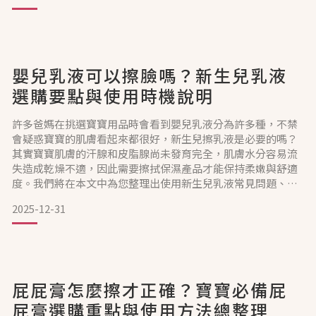
會擔心沒注意到水溫、水深而讓寶寶感到不舒服。所以我們列
出幫新生兒洗澡時應該注意的5件事情，避免寶寶洗澡過程中受
到傷害。1
嬰兒乳液可以擦臉嗎？新生兒乳液
選購要點與使用時機說明
許多爸媽在挑選寶寶用品時會看到嬰兒乳液分為許多種，不禁
會疑惑寶寶的肌膚看起來都很好，新生兒擦乳液是必要的嗎？
其實寶寶肌膚的汗腺和皮脂腺尚未發育完全，肌膚水分容易流
失造成乾燥不適，因此需要擦拭保濕產品才能保持柔嫩與舒適
度。我們將在本文中為您整理出使用新生兒乳液常見問題、挑
選方式以及使用重點，讓寶寶無論在春夏秋冬都能擁有好膚
2025-12-31
況！新生兒可以擦乳液嗎？寶寶擦乳液的重要性剛出生的寶寶
就要開始保養了嗎？答案是需要。實際上寶寶的皮膚厚度僅有
成人的1／3，因角質層薄，肌膚容易乾燥與敏感，並且會有脫
皮現象，因此使
屁屁膏怎麼擦才正確？寶寶必備屁
屁膏選購重點與使用方法總整理