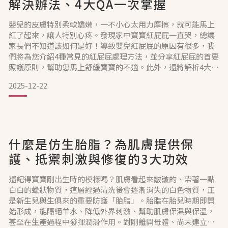
解決辦法、4大QA一次掌握
嬰兒的皮膚特別柔軟嬌嫩，一不小心太用力摩擦，就可能馬上
紅了起來，讓人特別心疼。發現家中寶寶紅屁屁一直哭，總讓
家長們不知道該如何是好！導致嬰兒紅屁屁的原因有很多，我
們將為您介紹4種常見的紅屁屁處理方法，並分享紅屁屁的首要
照護原則，幫助您馬上舒緩寶寶的不適。此外，還將解析4大常
見的紅屁屁問題，讓寶寶在正確的照護之下，恢復柔嫩光滑的
2025-12-22
肌膚。嬰兒紅屁屁怎麼辦？4種處理方法改善紅屁屁原因接觸過
敏原、受到環境刺激、抓傷感染、長期摩擦、過於悶熱等，都
可能是導致嬰兒紅屁屁的原因，以下提供4種處理方法，幫您改
善原因
什麼是仿生胎脂？為肌膚提供保
護、抵禦刺激與修復的3大功效
還記得寶寶剛出生時的模樣嗎？肌膚看起來皺皺的、帶著一點
白白的蠟狀物質，這層經過清洗後會逐漸消失的白色物質，正
是新生兒與生俱來的重要防護「胎脂」。胎脂在胎兒時期即開
始形成，能隔絕羊水、降低外界刺激、幫助肌膚保濕與保溫，
甚至在生產過程中發揮潤滑作用。對剛離開母體、尚未建立完