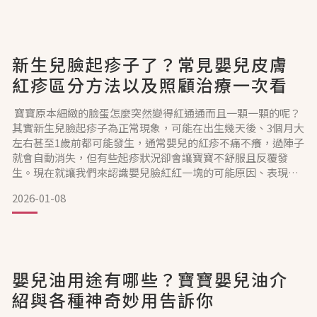
紅屁屁在嬰幼兒中常見，是因為寶寶的肌膚相當柔嫩，一旦受
到刺激便容易出現肌膚紅、癢等不適。不過，造成嬰兒紅屁屁
的具
新生兒臉起疹子了？常見嬰兒皮膚
紅疹區分方法以及照顧治療一次看
寶寶原本細緻的臉蛋怎麼突然變得紅通通而且一顆一顆的呢？
其實新生兒臉起疹子為正常現象，可能在出生幾天後、3個月大
左右甚至1歲前都可能發生，通常嬰兒的紅疹不痛不癢，過陣子
就會自動消失，但有些起疹狀況卻會讓寶寶不舒服且反覆發
生。現在就讓我們來認識嬰兒臉紅紅一塊的可能原因、表現症
狀以及如何照顧與治療。嬰兒臉紅紅一塊是怎麼了？寶寶臉部
2026-01-08
紅疹的可能原因新生兒的肌膚薄且細嫩，加上體內荷爾蒙影
響，時常在剛出生的幾天後出現有新生兒座瘡之稱的粟粒疹與
毒性紅斑。粟粒疹通常只出現在寶寶臉上，而紅疹中可能帶著
膿胞狀粉刺；
嬰兒油用途有哪些？寶寶嬰兒油介
紹與各種神奇妙用告訴你