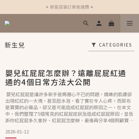
✦ 新客首筆訂單免運費 ✦
✦ 新客首筆訂單免運費 ✦
✦ 加入會員下單立即折$50 ✦
✦ 通過德國Dermatest®敏感測試 ✦
新生兒
CATEGORIES
✦ 新客首筆訂單免運費 ✦
嬰兒紅屁屁怎麼辦？遠離屁屁紅通
通的4個日常方法大公開
嬰兒紅屁屁是讓許多新手爸媽擔心不已的問題，嬌嫩的肌膚卻
出現紅紅的一大塊，甚至起水泡，看了實在令人心疼。而尿布
是寶寶的必需品，卻又是可能造成紅屁屁的原因之一，在本文
中，我們整理了5個常見的紅屁屁症狀及造成紅屁屁原因，並告
訴你紅屁屁多久會好、紅屁屁怎麼辦，最後再分享4個照顧寶寶
紅屁屁的注意事項和4個遠離紅屁屁的方法，一起來守護寶寶嬌
2026-01-12
嫩的肌膚吧！寶寶為什麼會紅屁屁？5個常見紅屁屁原因及類型