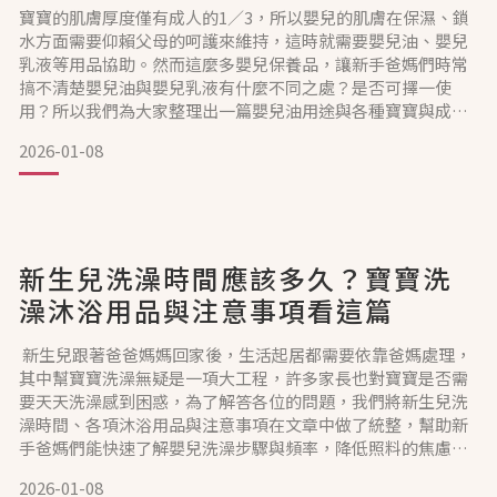
寶寶的肌膚厚度僅有成人的1／3，所以嬰兒的肌膚在保濕、鎖
水方面需要仰賴父母的呵護來維持，這時就需要嬰兒油、嬰兒
乳液等用品協助。然而這麼多嬰兒保養品，讓新手爸媽們時常
搞不清楚嬰兒油與嬰兒乳液有什麼不同之處？是否可擇一使
用？所以我們為大家整理出一篇嬰兒油用途與各種寶寶與成人
們的使用方式，讓一瓶嬰兒油發揮最大效用！嬰兒油與嬰兒乳
2026-01-08
液有何區別？使用嬰兒油乳液順序為何？雖然嬰兒油與嬰兒乳
液都是能用於寶寶肌膚保養的用品，但這2者的主要成分不同，
能帶的效果也有所差異。以下為爸爸媽媽們整理2種產品的特
性：嬰兒乳液
新生兒洗澡時間應該多久？寶寶洗
澡沐浴用品與注意事項看這篇
新生兒跟著爸爸媽媽回家後，生活起居都需要依靠爸媽處理，
其中幫寶寶洗澡無疑是一項大工程，許多家長也對寶寶是否需
要天天洗澡感到困惑，為了解答各位的問題，我們將新生兒洗
澡時間、各項沐浴用品與注意事項在文章中做了統整，幫助新
手爸媽們能快速了解嬰兒洗澡步驟與頻率，降低照料的焦慮
感，也讓寶寶的肌膚能健康舒適。幫新生兒洗澡，該注意的5件
2026-01-08
事相信有許多爸媽會想要每天都幫寶寶洗澡，但每次進浴室都