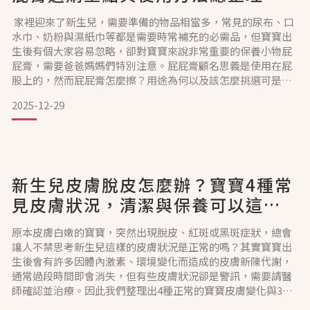
家裡迎來了新生兒，需要準備的物品相當多，常見的尿布、口
水巾、奶粉與濕紙巾等都是需要時常補充的必需品，但寶寶出
生後有個大家容易忽略，卻對寶寶來說非常重要的保養小物屁
屁膏，需要爸爸媽媽們特別注意。屁屁膏顧名思義是使用在屁
股上的，然而屁屁膏怎麼擦？用途為何以及該怎麼挑選可是大
有學問，以下就讓我們來說明屁屁膏的知識與各種意想不到的
2025-12-29
使用方法吧！為什麼要使用屁屁膏？屁屁膏用途與重要性介紹
新生兒的肌膚相當嬌嫩脆弱，長時間穿著尿布不僅悶熱容易流
汗，加上尿液、糞便等排泄物直接接觸臀腿部位，容易成為細
菌滋生的溫床
新生兒皮膚脫皮怎麼辦？寶寶4種常
見皮膚狀況，清潔與保養可以這樣
做
原本皮膚白嫩的寶寶，突然出現脫皮、紅斑或黑斑症狀，總會
讓人不禁思考新生兒這樣的皮膚狀況是正常的嗎？其實寶寶出
生後會有許多因體內激素、環境變化而造成的皮膚新陳代謝，
通常過段時間即會消失，但有些皮膚狀況卻是警訊，需要請醫
師確認並治療。因此我們整理出4種正常的寶寶皮膚變化與3種
需多注意的皮膚問題，當新生兒皮膚脫皮時，可以先從清潔與